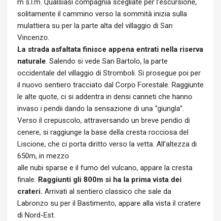
m s.l.m. Qualsiasi compagnia scegliate per l’escursione,
solitamente il cammino verso la sommità inizia sulla
mulattiera su per la parte alta del villaggio di San
Vincenzo.
La strada asfaltata finisce appena entrati nella riserva
naturale
. Salendo si vede San Bartolo, la parte
occidentale del villaggio di Stromboli. Si prosegue poi per
il nuovo sentiero tracciato dal Corpo Forestale. Raggiunte
le alte quote, ci si addentra in densi canneti che hanno
invaso i pendii dando la sensazione di una “giungla”.
Verso il crepuscolo, attraversando un breve pendio di
cenere, si raggiunge la base della cresta rocciosa del
Liscione, che ci porta diritto verso la vetta. All’altezza di
650m, in mezzo
alle nubi sparse e il fumo del vulcano, appare la cresta
finale.
Raggiunti gli 800m si ha la prima vista dei
crateri.
Arrivati al sentiero classico che sale da
Labronzo su per il Bastimento, appare alla vista il cratere
di Nord-Est.