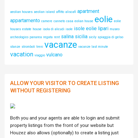
apartment
aeolian houses
aeolian island
affitto
aliscafi
eolie
appartamento
camere
canneto
casa
eolian house
eolie
isole eolie
lipari
houses
estate
house
isola di alicudi
isole
museo
salina
sicilia
archeologico
panarea
regata
rent
sicily
spiaggia di gelso
vacanze
stanze
stromboli
treni
vacanze last minute
vacation
vulcano
viaggio
ALLOW YOUR VISITOR TO CREATE LISTING
WITHOUT REGISTERING
Both you and your agents are able to login and submit
property listings from the front of your website but
Houzez also allows (optionally) to create a listing just