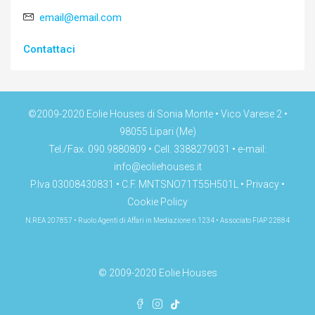
email@email.com
Contattaci
©2009-2020 Eolie Houses di Sonia Monte • Vico Varese 2 •
98055 Lipari (Me)
Tel./Fax. 090.9880809 • Cell. 3388279031 • e-mail:
info@eoliehouses.it
P.Iva 03008430831 • C.F. MNTSNO71T55H501L •
Privacy
•
Cookie Policy
N.REA 207857 • Ruolo Agenti di Affari in Mediazione n.1234 • Associato FIAP 22884
© 2009-2020 Eolie Houses