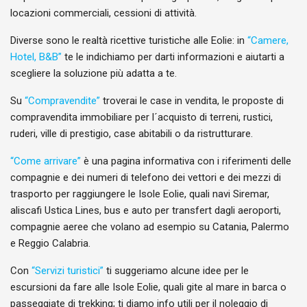
locazioni commerciali, cessioni di attività.
Diverse sono le realtà ricettive turistiche alle Eolie: in
“Camere,
Hotel, B&B”
te le indichiamo per darti informazioni e aiutarti a
scegliere la soluzione più adatta a te.
Su
“Compravendite”
troverai le case in vendita, le proposte di
compravendita immobiliare per l´acquisto di terreni, rustici,
ruderi, ville di prestigio, case abitabili o da ristrutturare.
“Come arrivare”
è una pagina informativa con i riferimenti delle
compagnie e dei numeri di telefono dei vettori e dei mezzi di
trasporto per raggiungere le Isole Eolie, quali navi Siremar,
aliscafi Ustica Lines, bus e auto per transfert dagli aeroporti,
compagnie aeree che volano ad esempio su Catania, Palermo
e Reggio Calabria.
Con
“Servizi turistici”
ti suggeriamo alcune idee per le
escursioni da fare alle Isole Eolie, quali gite al mare in barca o
passeggiate di trekking; ti diamo info utili per il noleggio di