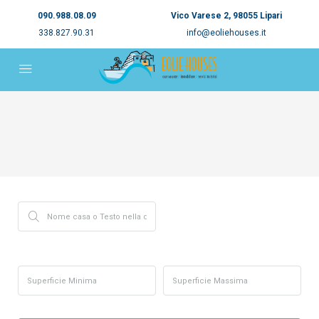
090.988.08.09
Vico Varese 2, 98055 Lipari
338.827.90.31
info@eoliehouses.it