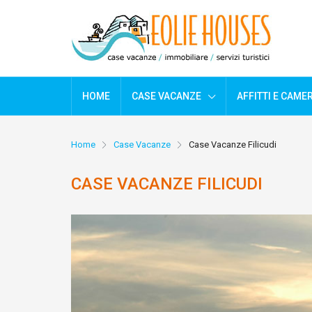
HOME
CASE VACANZE
AFFITTI E CAME
Home
Case Vacanze
Case Vacanze Filicudi
CASE VACANZE FILICUDI