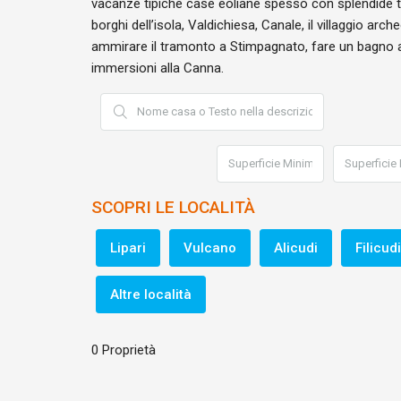
vacanze tipiche case eoliane spesso con splendide te
borghi dell’isola, Valdichiesa, Canale, il villaggio 
ammirare il tramonto a Stimpagnato, fare un bagno al
immersioni alla Canna.
SCOPRI LE LOCALITÀ
Lipari
Vulcano
Alicudi
Filicudi
Altre località
0 Proprietà