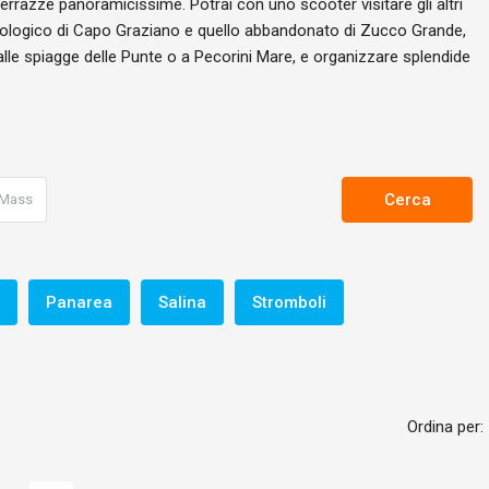
rrazze panoramicissime. Potrai con uno scooter visitare gli altri
archeologico di Capo Graziano e quello abbandonato di Zucco Grande,
le spiagge delle Punte o a Pecorini Mare, e organizzare splendide
Cerca
Panarea
Salina
Stromboli
Ordina per: