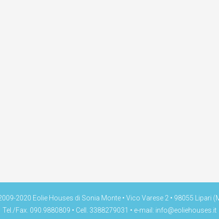
009-2020 Eolie Houses di Sonia Monte • Vico Varese 2 • 98055 Lipari (
Tel./Fax. 090.9880809 • Cell. 3388279031 • e-mail:
info@eoliehouses.it