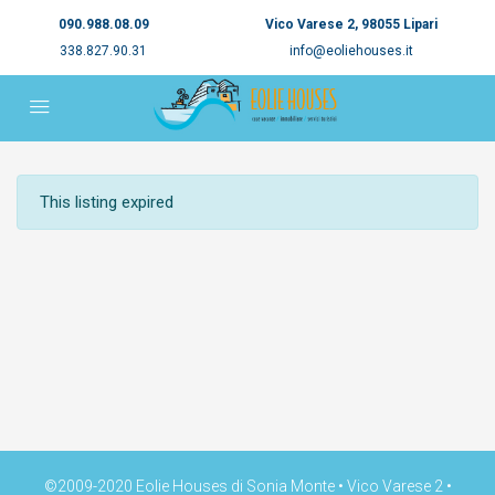
090.988.08.09
Vico Varese 2, 98055 Lipari
338.827.90.31
info@eoliehouses.it
This listing expired
©2009-2020 Eolie Houses di Sonia Monte • Vico Varese 2 •