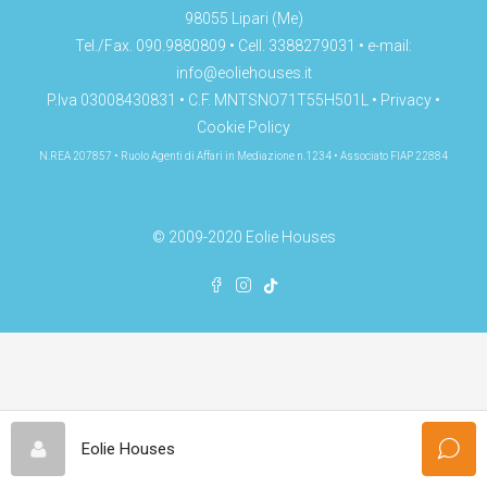
98055 Lipari (Me)
Tel./Fax. 090.9880809 • Cell. 3388279031 • e-mail:
info@eoliehouses.it
P.Iva 03008430831 • C.F. MNTSNO71T55H501L •
Privacy
•
Cookie Policy
N.REA 207857 • Ruolo Agenti di Affari in Mediazione n.1234 • Associato FIAP 22884
© 2009-2020 Eolie Houses
Eolie Houses