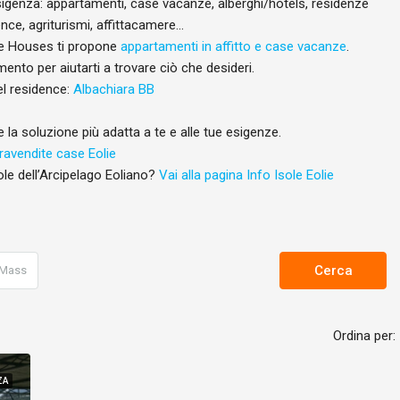
 esigenza: appartamenti, case vacanze, alberghi/hotels, residenze
ence, agriturismi, affittacamere…
lie Houses ti propone
appartamenti in affitto e case vacanze
.
ento per aiutarti a trovare ciò che desideri.
l residence:
Albachiara BB
e la soluzione più adatta a te e alle tue esigenze.
avendite case Eolie
sole dell’Arcipelago Eoliano?
Vai alla pagina Info Isole Eolie
Cerca
Ordina per:
ZA