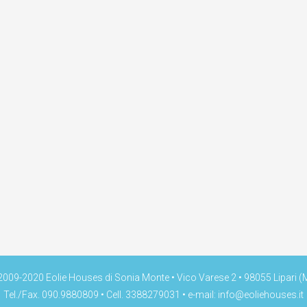
009-2020 Eolie Houses di Sonia Monte • Vico Varese 2 • 98055 Lipari (
Tel./Fax. 090.9880809 • Cell. 3388279031 • e-mail:
info@eoliehouses.it