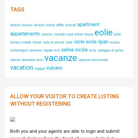
TAGS
apartment
aeolian houses
aeolian island
affitto
aliscafi
eolie
appartamento
camere
canneto
casa
eolian house
eolie
isole eolie
lipari
houses
estate
house
isola di alicudi
isole
museo
salina
sicilia
archeologico
panarea
regata
rent
sicily
spiaggia di gelso
vacanze
stanze
stromboli
treni
vacanze last minute
vacation
vulcano
viaggio
ALLOW YOUR VISITOR TO CREATE LISTING
WITHOUT REGISTERING
Both you and your agents are able to login and submit