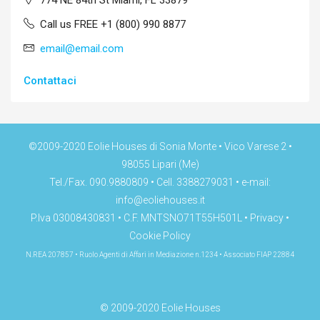
774 NE 84th St Miami, FL 33879
Call us FREE +1 (800) 990 8877
email@email.com
Contattaci
©2009-2020 Eolie Houses di Sonia Monte • Vico Varese 2 •
98055 Lipari (Me)
Tel./Fax. 090.9880809 • Cell. 3388279031 • e-mail:
info@eoliehouses.it
P.Iva 03008430831 • C.F. MNTSNO71T55H501L •
Privacy
•
Cookie Policy
N.REA 207857 • Ruolo Agenti di Affari in Mediazione n.1234 • Associato FIAP 22884
© 2009-2020 Eolie Houses