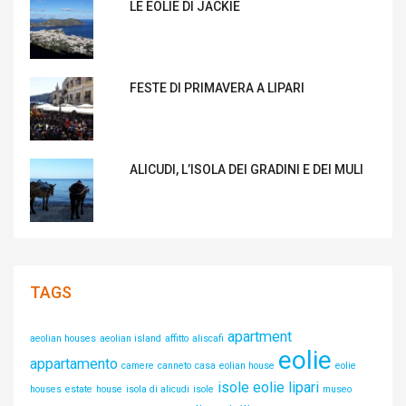
LE EOLIE DI JACKIE
FESTE DI PRIMAVERA A LIPARI
ALICUDI, L’ISOLA DEI GRADINI E DEI MULI
TAGS
apartment
aeolian houses
aeolian island
affitto
aliscafi
eolie
appartamento
camere
canneto
casa
eolian house
eolie
isole eolie
lipari
houses
estate
house
isola di alicudi
isole
museo