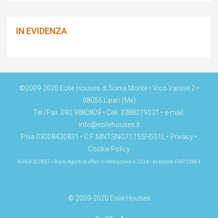
IN EVIDENZA
©2009-2020 Eolie Houses di Sonia Monte • Vico Varese 2 •
98055 Lipari (Me)
Tel./Fax. 090.9880809 • Cell. 3388279031 • e-mail:
info@eoliehouses.it
P.Iva 03008430831 • C.F. MNTSNO71T55H501L •
Privacy
•
Cookie Policy
N.REA 207857 • Ruolo Agenti di Affari in Mediazione n.1234 • Associato FIAP 22884
© 2009-2020 Eolie Houses