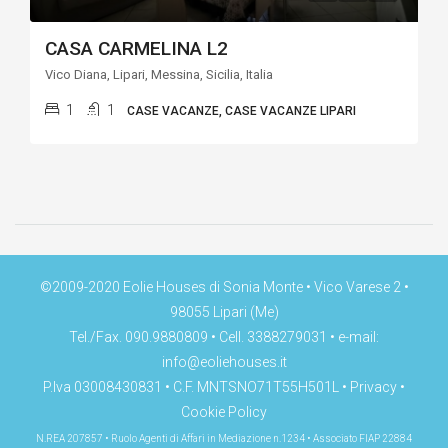
CASA CARMELINA L2
Vico Diana, Lipari, Messina, Sicilia, Italia
1
1
CASE VACANZE, CASE VACANZE LIPARI
©2009-2020 Eolie Houses di Sonia Monte • Vico Varese 2 •
98055 Lipari (Me)
Tel./Fax. 090.9880809 • Cell. 3388279031 • e-mail:
info@eoliehouses.it
P.Iva 03008430831 • C.F. MNTSNO71T55H501L •
Privacy
•
Cookie Policy
N.REA 207857 • Ruolo Agenti di Affari in Mediazione n.1234 • Associato FIAP 22884