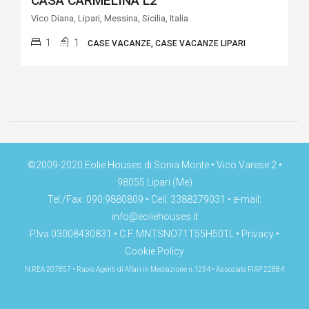
CASA CARMELINA L2
Vico Diana, Lipari, Messina, Sicilia, Italia
1
1
CASE VACANZE, CASE VACANZE LIPARI
©2009-2020 Eolie Houses di Sonia Monte • Vico Varese 2 •
98055 Lipari (Me)
Tel./Fax. 090.9880809 • Cell. 3388279031 • e-mail:
info@eoliehouses.it
P.Iva 03008430831 • C.F. MNTSNO71T55H501L •
Privacy
•
Cookie Policy
N.REA 207857 • Ruolo Agenti di Affari in Mediazione n.1234 • Associato FIAP 22884