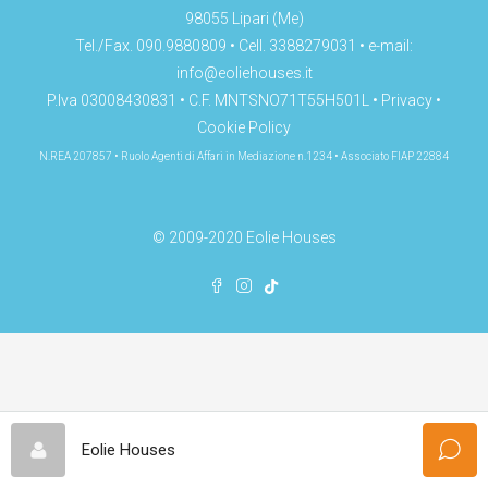
98055 Lipari (Me)
Tel./Fax. 090.9880809 • Cell. 3388279031 • e-mail:
info@eoliehouses.it
P.Iva 03008430831 • C.F. MNTSNO71T55H501L •
Privacy
•
Cookie Policy
N.REA 207857 • Ruolo Agenti di Affari in Mediazione n.1234 • Associato FIAP 22884
© 2009-2020 Eolie Houses
Eolie Houses