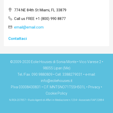
774 NE 84th St Miami, FL 33879
Call us FREE +1 (800) 990 8877
email@email.com
Contattaci
©2009-2020 Eolie Houses di Sonia Monte • Vico Varese 2 •
98055 Lipari (Me)
Tel./Fax. 090.9880809 • Cell. 3388279031 • e-mail:
info@eoliehouses.it
P.Iva 03008430831 • C.F. MNTSNO71T55H501L •
Privacy
•
Cookie Policy
N.REA 207857 • Ruolo Agenti di Affari in Mediazione n.1234 • Associato FIAP 22884