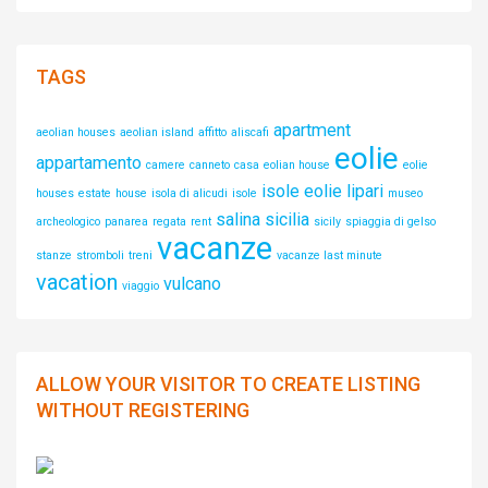
TAGS
apartment
aeolian houses
aeolian island
affitto
aliscafi
eolie
appartamento
camere
canneto
casa
eolian house
eolie
isole eolie
lipari
houses
estate
house
isola di alicudi
isole
museo
salina
sicilia
archeologico
panarea
regata
rent
sicily
spiaggia di gelso
vacanze
stanze
stromboli
treni
vacanze last minute
vacation
vulcano
viaggio
ALLOW YOUR VISITOR TO CREATE LISTING
WITHOUT REGISTERING